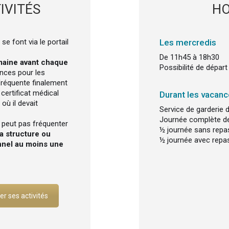
IVITÉS
HO
se font via le portail
Les mercredis
De 11h45 à 18h30
maine avant chaque
Possibilité de départ
nces pour les
fréquente finalement
 certificat médical
Durant les vacanc
où il devait
Service de garderie 
Journée complète de
 peut pas fréquenter
½ journée sans repas
a structure ou
½ journée avec repas
onnel au moins une
r ses activités