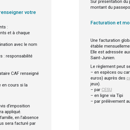
Sur présentation du p
montant du passepor
renseigner votre
Facturation et m
ts :
rents et à chaque
Une facturation globa
cination avec le nom
établie mensuelleme
Elle est adressée au
s : responsabilité
Saint-Junien.
Le règlement peut se
– en espèces ou car
cataire CAF renseigné
euros) auprès des
c
jeux).
 en cours si la
– par
CESU
– en ligne via Tipi
– par prélèvement a
avis d’imposition
ra appliqué.
famille, en l’absence
vous sera facturé par