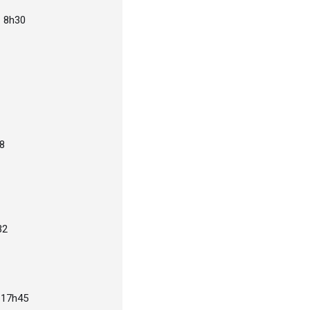
– 8h30
8
32
 17h45