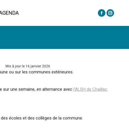
AGENDA
La
La
AGENDA
La
La
page
page
page
page
Facebook
Instagra
Facebook
Instagra
s'ouvre
s'ouvre
s'ouvre
s'ouvre
dans
dans
dans
dans
une
une
une
une
nouvelle
nouvelle
nouvelle
nouvelle
fenêtre
fenêtre
Mis à jour le 16 janvier 2026
fenêtre
fenêtre
mmune ou sur les communes extérieures.
tue sur une semaine, en alternance avec
l’ALSH de Chaillac
.
le des écoles et des collèges de la commune.