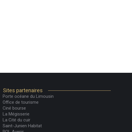
Sites partenaires
Porte océane du Limousin
Office de tourisme
Ciné bourse
La Mégisserie
La Cité du cuir
Saint-Junien Habitat
POL Avenir