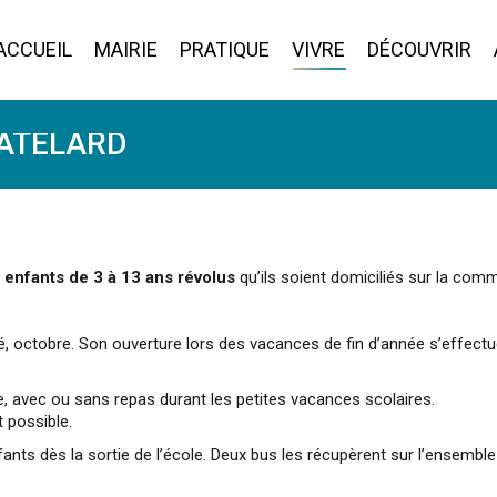
ACCUEIL
MAIRIE
PRATIQUE
VIVRE
DÉCOUVRIR
ACCUEIL
MAIRIE
PRATIQUE
VIVRE
DÉCOUVRIR
HÂTELARD
 enfants de 3 à 13 ans révolus
qu’ils soient domiciliés sur la co
été, octobre. Son ouverture lors des vacances de fin d’année s’effec
e, avec ou sans repas durant les petites vacances scolaires.
t possible.
ants dès la sortie de l’école. Deux bus les récupèrent sur l’ensemb