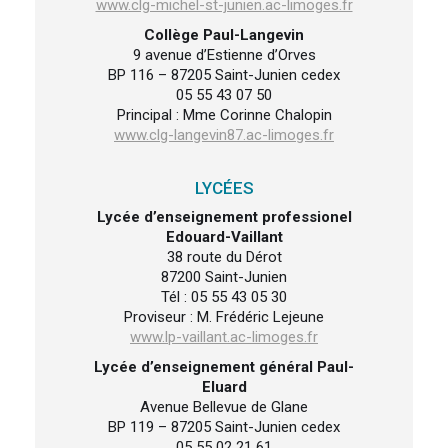
www.clg-michel-st-junien.ac-limoges.fr
Collège Paul-Langevin
9 avenue d’Estienne d’Orves
BP 116 – 87205 Saint-Junien cedex
05 55 43 07 50
Principal : Mme Corinne Chalopin
www.clg-langevin87.ac-limoges.fr
LYCÉES
Lycée d’enseignement professionel
Edouard-Vaillant
38 route du Dérot
87200 Saint-Junien
Tél : 05 55 43 05 30
Proviseur : M. Frédéric Lejeune
www.lp-vaillant.ac-limoges.fr
Lycée d’enseignement général Paul-
Eluard
Avenue Bellevue de Glane
BP 119 – 87205 Saint-Junien cedex
05 55 02 21 61