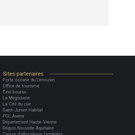
Sites partenaires
Porte océane du Limousin
Office de tourisme
Ciné bourse
La Mégisserie
La Cité du cuir
Saint-Junien Habitat
POL Avenir
Département Haute-Vienne
Région Nouvelle Aquitaine
Caisse d'allocations familiales