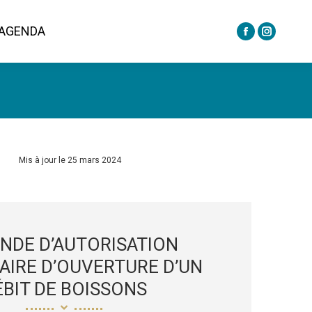
AGENDA
La
La
AGENDA
La
La
page
page
page
page
Facebook
Instagra
Facebook
Instagra
s'ouvre
s'ouvre
s'ouvre
s'ouvre
dans
dans
dans
dans
une
une
une
une
nouvelle
nouvelle
nouvelle
nouvelle
fenêtre
fenêtre
Mis à jour le 25 mars 2024
fenêtre
fenêtre
NDE D’AUTORISATION
IRE D’OUVERTURE D’UN
ÉBIT DE BOISSONS