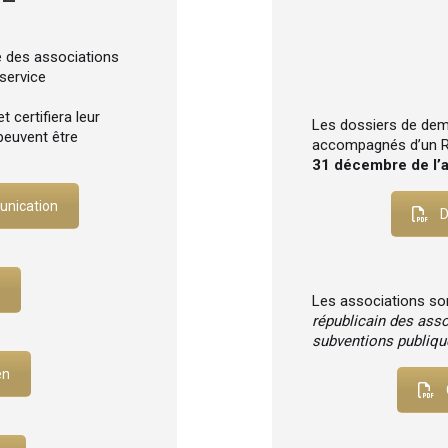
e des associations
 service
t certifiera leur
Les dossiers de dem
peuvent être
accompagnés d’un RIB
31 décembre de l’
unication
D
Les associations so
républicain des asso
subventions publique
en