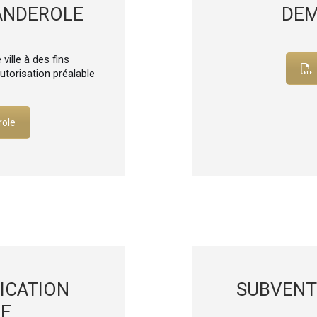
ANDEROLE
DEM
ville à des fins
torisation préalable
role
ICATION
SUBVENT
LE